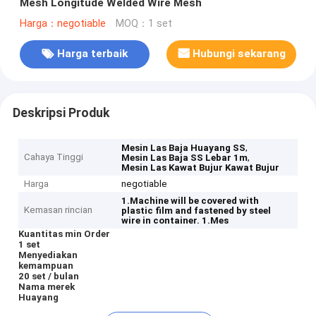
Mesh Longitude Welded Wire Mesh
Harga：negotiable
MOQ：1 set
Harga terbaik
Hubungi sekarang
Deskripsi Produk
,
Mesin Las Baja Huayang SS
Cahaya Tinggi
,
Mesin Las Baja SS Lebar 1m
Mesin Las Kawat Bujur Kawat Bujur
Harga
negotiable
1.Machine will be covered with
Kemasan rincian
plastic film and fastened by steel
wire in container.
1.Mes
Kuantitas min Order
1 set
Menyediakan
kemampuan
20 set / bulan
Nama merek
Huayang